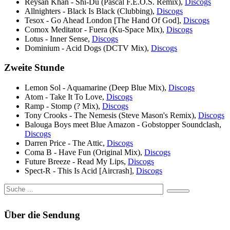
Reysan Khan - Shi-Du (Pascal F.E.O.S. Remix),
Discogs
Allnighters - Black Is Black (Clubbing),
Discogs
Tesox - Go Ahead London [The Hand Of God],
Discogs
Comox Meditator - Fuera (Ku-Space Mix),
Discogs
Lotus - Inner Sense,
Discogs
Dominium - Acid Dogs (DCTV Mix),
Discogs
Zweite Stunde
Lemon Sol - Aquamarine (Deep Blue Mix),
Discogs
Atom - Take It To Love,
Discogs
Ramp - Stomp (? Mix),
Discogs
Tony Crooks - The Nemesis (Steve Mason's Remix),
Discogs
Balouga Boys meet Blue Amazon - Gobstopper Soundclash,
Discogs
Darren Price - The Attic,
Discogs
Coma B - Have Fun (Original Mix),
Discogs
Future Breeze - Read My Lips,
Discogs
Spect-R - This Is Acid [Aircrash],
Discogs
Über die Sendung