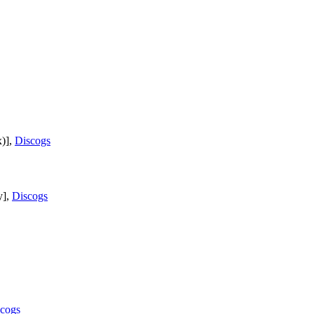
x)],
Discogs
y],
Discogs
cogs