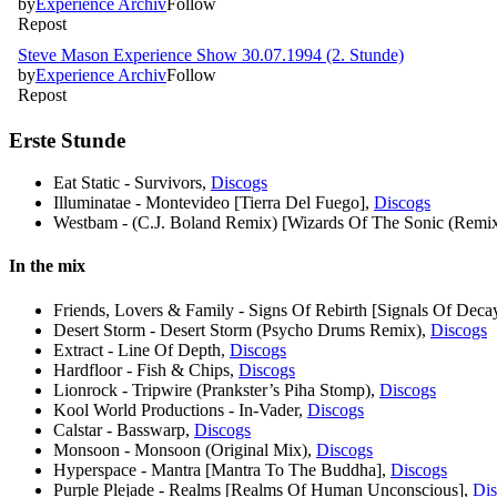
Erste Stunde
Eat Static - Survivors,
Discogs
Illuminatae - Montevideo [Tierra Del Fuego],
Discogs
Westbam - (C.J. Boland Remix) [Wizards Of The Sonic (Remi
In the mix
Friends, Lovers & Family - Signs Of Rebirth [Signals Of Deca
Desert Storm - Desert Storm (Psycho Drums Remix),
Discogs
Extract - Line Of Depth,
Discogs
Hardfloor - Fish & Chips,
Discogs
Lionrock - Tripwire (Prankster’s Piha Stomp),
Discogs
Kool World Productions - In-Vader,
Discogs
Calstar - Basswarp,
Discogs
Monsoon - Monsoon (Original Mix),
Discogs
Hyperspace - Mantra [Mantra To The Buddha],
Discogs
Purple Plejade - Realms [Realms Of Human Unconscious],
Dis