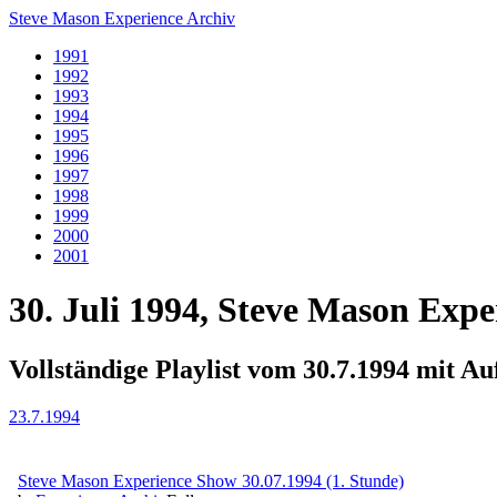
Steve Mason Experience Archiv
1991
1992
1993
1994
1995
1996
1997
1998
1999
2000
2001
30. Juli 1994, Steve Mason Expe
Vollständige Playlist vom 30.7.1994 mit A
23.7.1994