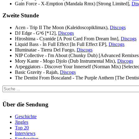
Gain Force - X-Emption (Mandala Rmx) [Strong Limited],
Dis
Zweite Stunde
Acen - Trip II The Moon (Kaleidoscopiklimax),
Discogs
DJ Edge - Gᵇ6 [*12],
Discogs
Hiroshima - Cyanide [A Post Card From Dream Inn],
Discogs
Liquid Bass - In Full Effect [In Full Effect EP],
Discogs
Illuminatae - Tierra Del Fuego,
Discogs
NIP Collective - I'm About (Chunky Dub) [Advanced Remixes
Mory Kante - Mogo Djolo (Dub Instrumental Mix),
Discogs
Arpeggiators - Discover Your Innerself (Norman Mix) [Select
Basic Gravity - Rajah,
Discogs
The Dentist From Boscaland - The Purple Anthem [The Dentis
Über die Sendung
Geschichte
Jingles
Top 20
Interviews
Sendezeiten