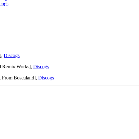
cogs
],
Discogs
ed Remix Works],
Discogs
t From Boscaland],
Discogs